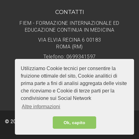
CONTATTI
FIEM - FORMAZIONE INTERNAZIONALE ED
EDUCAZIONE CONTINUA IN MEDICINA
VIA ELVIA RECINA 6 00183
ROMA (RM)
Telefono: 0699341597
Email: info@ecmfiem.it
Utilizziamo Cookie tecnici per consentire la
fruizione ottimale del sito, Cookie analitici di
prima parte a fini di analisi aggregata delle visite
che riceviamo e Cookie di terze parti per la
condivisione sui Social Network
Altre informazioni
© 2026 - Tutti i diritti riservati. Realizzato da
Giga Servizi
Ok, capito
Srl